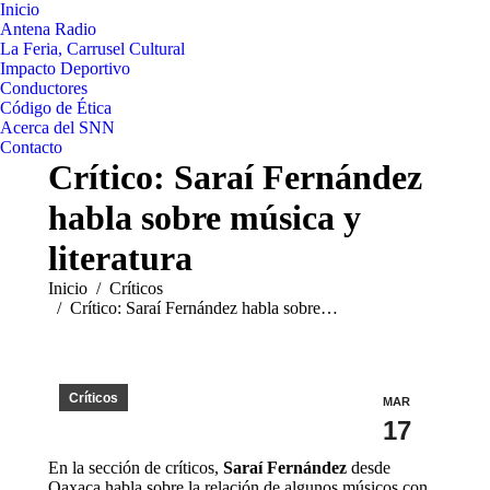
Inicio
Antena Radio
La Feria, Carrusel Cultural
Impacto Deportivo
Conductores
Código de Ética
Acerca del SNN
Contacto
Crítico: Saraí Fernández
habla sobre música y
literatura
Estás aquí:
Inicio
Críticos
Crítico: Saraí Fernández habla sobre…
Críticos
MAR
17
En la sección de críticos,
Saraí Fernández
desde
Oaxaca habla sobre la relación de algunos músicos con