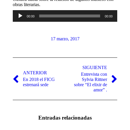
obras literarias.
Reproductor
00:00
00:00
de
audio
17 marzo, 2017
Navegación
entre
SIGUIENTE
ANTERIOR
Entrevista con
publicaciones
En 2018 el FICG
Sylvia Rittner
Publicación
Publicación
estrenará sede
sobre “El elixir de
anterior:
siguiente:
amor” .
Entradas relacionadas