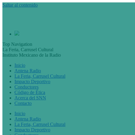
Saltar al contenido
Top Navigation
La Feria, Carrusel Cultural
Instituto Mexicano de la Radio
Inicio
Antena Radio
La Feria, Carrusel Cultural
Impacto Deportivo
Conductores
Código de Ética
Acerca del SNN
Contacto
Inicio
Antena Radio
La Feria, Carrusel Cultural
Impacto Deportivo