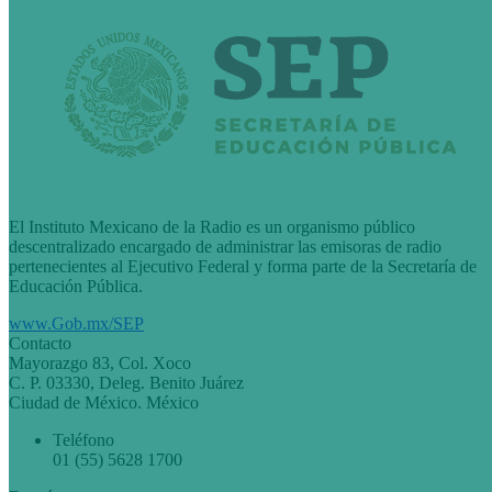
El Instituto Mexicano de la Radio es un organismo público
descentralizado encargado de administrar las emisoras de radio
pertenecientes al Ejecutivo Federal y forma parte de la Secretaría de
Educación Pública.
www.Gob.mx/SEP
Contacto
Mayorazgo 83, Col. Xoco
C. P. 03330, Deleg. Benito Juárez
Ciudad de México. México
Teléfono
01 (55) 5628 1700