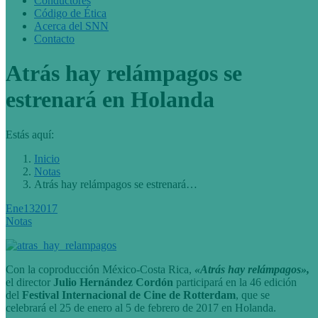
Conductores
Código de Ética
Acerca del SNN
Contacto
Atrás hay relámpagos se
estrenará en Holanda
Estás aquí:
Inicio
Notas
Atrás hay relámpagos se estrenará…
Ene
13
2017
Notas
Con la coproducción México-Costa Rica,
«Atrás hay relámpagos»,
el director
Julio Hernández Cordón
participará en la 46 edición
del
Festival Internacional de Cine de Rotterdam
, que se
celebrará el 25 de enero al 5 de febrero de 2017 en Holanda.