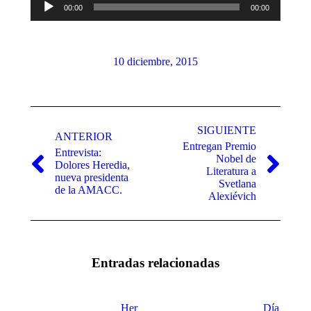
00:00
00:00
de
audio
10 diciembre, 2015
Navegación
entre
SIGUIENTE
ANTERIOR
Entregan Premio
publicaciones
Entrevista:
Nobel de
Dolores Heredia,
Publicación
Publicación
Literatura a
nueva presidenta
anterior:
siguiente:
Svetlana
de la AMACC.
Alexiévich
Entradas relacionadas
Hermanas
Día