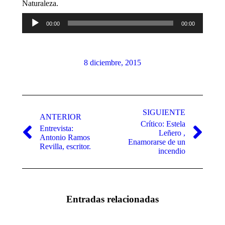
Naturaleza.
Reproductor
00:00
00:00
de
audio
8 diciembre, 2015
Navegación
entre
SIGUIENTE
ANTERIOR
Crítico: Estela
publicaciones
Entrevista:
Leñero ,
Publicación
Publicación
Antonio Ramos
Enamorarse de un
anterior:
siguiente:
Revilla, escritor.
incendio
Entradas relacionadas