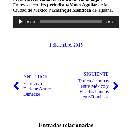
Entrevista con los
periodistas Yanet Aguilar
de la
Ciudad de México y
Enrinque Mendoza
de Tijuana.
Reproductor
00:00
00:00
de
audio
1 diciembre, 2015
Navegación
entre
SIGUIENTE
ANTERIOR
Tráfico de armas
publicaciones
Entrevista:
entre México y
Publicación
Publicación
Enrique Arturo
Estados Unidos
anterior:
siguiente:
Dimecke
en 600 millas.
Entradas relacionadas