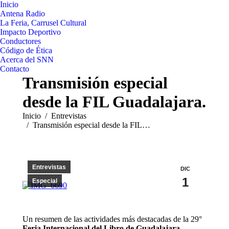
Inicio
Antena Radio
La Feria, Carrusel Cultural
Impacto Deportivo
Conductores
Código de Ética
Acerca del SNN
Contacto
Transmisión especial
desde la FIL Guadalajara.
Estás aquí:
Inicio
Entrevistas
Transmisión especial desde la FIL…
Entrevistas
DIC
1
Especial
Un resumen de las actividades más destacadas de la 29°
Feria Internacional del Libro de Guadalajara
.