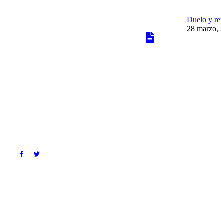
X
Duelo y re
28 marzo,