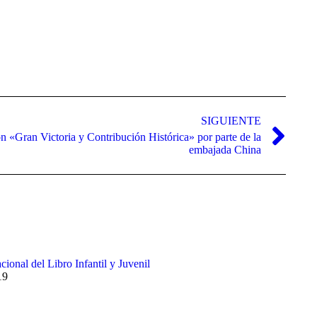
de
flecha
arriba/abajo
para
aumentar
o
disminuir
el
volumen.
SIGUIENTE
n «Gran Victoria y Contribución Histórica» por parte de la
embajada China
cional del Libro Infantil y Juvenil
19