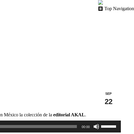
Top Navigation
SEP
22
 en México la colección de la
editorial AKAL
.
Utiliza
00:00
las
teclas