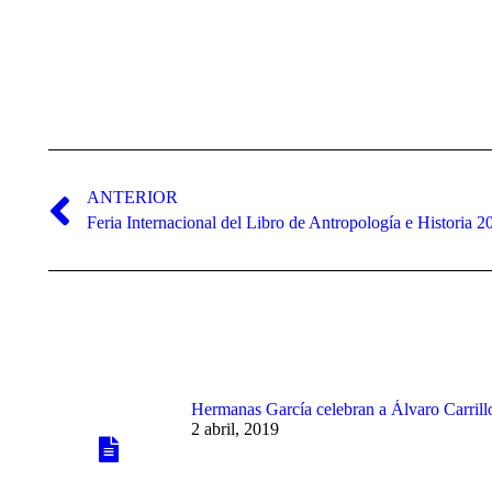
Navegación
entre
ANTERIOR
publicaciones
Publicación
Feria Internacional del Libro de Antropología e Historia 2
anterior:
Hermanas García celebran a Álvaro Carrill
2 abril, 2019