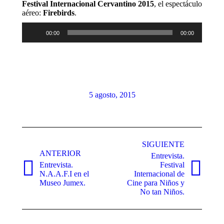
Festival Internacional Cervantino 2015
, el espectáculo
aéreo:
Firebirds
.
Reproductor
00:00
00:00
de
audio
5 agosto, 2015
Navegación
entre
SIGUIENTE
ANTERIOR
Entrevista.
publicaciones
Entrevista.
Festival
Publicación
Publicación
N.A.A.F.I en el
Internacional de
anterior:
siguiente:
Museo Jumex.
Cine para Niños y
No tan Niños.