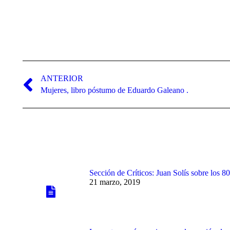
Navegación
entre
ANTERIOR
Publicación
Mujeres, libro póstumo de Eduardo Galeano .
publicaciones
anterior:
Sección de Críticos: Juan Solís sobre los 
21 marzo, 2019