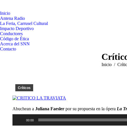
Inicio
Antena Radio
La Feria, Carrusel Cultural
Impacto Deportivo
Conductores
Código de Ética
Acerca del SNN
Contacto
Crític
Estás aquí:
Inicio
Críti
Críticos
Abuchean a
Juliana Faesler
por su propuesta en la ópera
La Tr
Reproductor
00:00
de
audio