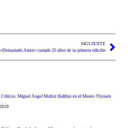
de
flecha
arriba/abajo
para
aumentar
o
disminuir
el
SIGUIENTE
volumen.
«Demasiado Amor» cumple 25 años de su primera edición
 Críticos. Miguel Ángel Muñoz Balthus en el Museo Thyssen
 2019