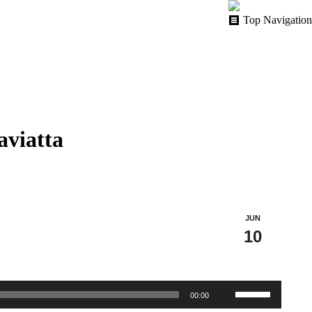
Top Navigation
aviatta
JUN
10
Utiliza
00:00
las
teclas