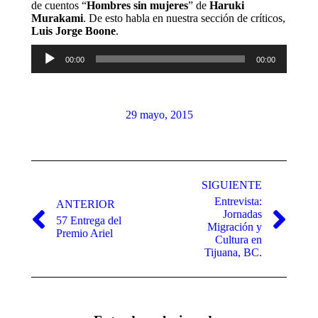
de cuentos “
Hombres sin mujeres
” de
Haruki
Murakami
. De esto habla en nuestra sección de críticos,
Luis Jorge Boone
.
Reproductor
00:00
00:00
de
audio
29 mayo, 2015
Navegación
entre
SIGUIENTE
Entrevista:
publicaciones
ANTERIOR
Jornadas
57 Entrega del
Publicación
Publicación
Migración y
Premio Ariel
anterior:
siguiente:
Cultura en
Tijuana, BC.