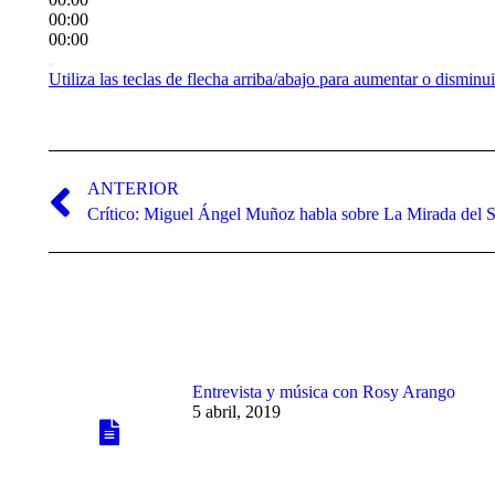
00:00
00:00
Utiliza las teclas de flecha arriba/abajo para aumentar o disminu
Navegación
entre
ANTERIOR
Publicación
Crítico: Miguel Ángel Muñoz habla sobre La Mirada del 
publicaciones
anterior:
Entrevista y música con Rosy Arango
5 abril, 2019