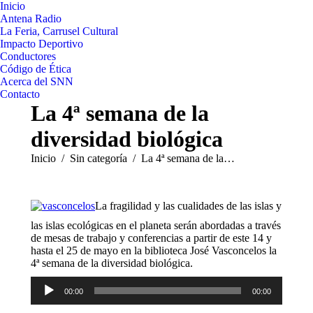
Inicio
Antena Radio
La Feria, Carrusel Cultural
Impacto Deportivo
Conductores
Código de Ética
Acerca del SNN
Contacto
La 4ª semana de la
diversidad biológica
Estás aquí:
Inicio
Sin categoría
La 4ª semana de la…
La fragilidad y las cualidades de las islas y
las islas ecológicas en el planeta serán abordadas a través
de mesas de trabajo y conferencias a partir de este 14 y
hasta el 25 de mayo en la biblioteca José Vasconcelos la
4ª semana de la diversidad biológica.
Reproductor
00:00
00:00
de
audio