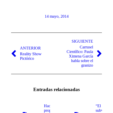
14 mayo, 2014
Navegación
entre
SIGUIENTE
Carrusel
publicaciones
ANTERIOR
Científico: Paula
Reality Show
Publicación
Publicación
Ximena García
Pictórico
anterior:
siguiente:
habla sobre el
granizo
Entradas relacionadas
Hacen
“El acto
propuestas
subversivo