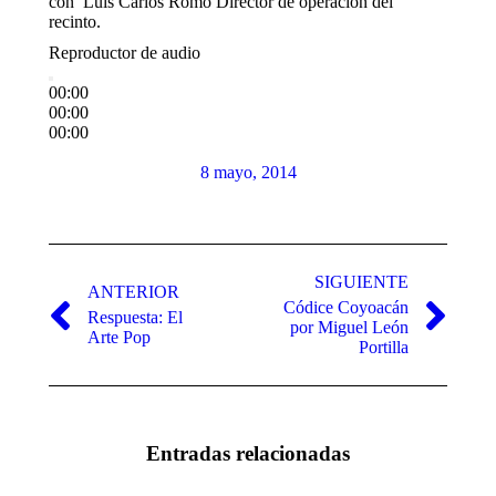
con Luis Carlos Romo Director de operación del
recinto.
Reproductor de audio
00:00
00:00
00:00
8 mayo, 2014
Navegación
entre
SIGUIENTE
ANTERIOR
Códice Coyoacán
publicaciones
Respuesta: El
Publicación
Publicación
por Miguel León
Arte Pop
anterior:
siguiente:
Portilla
Entradas relacionadas