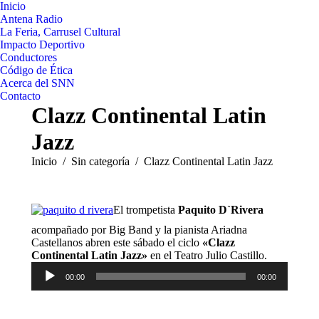
Inicio
Antena Radio
La Feria, Carrusel Cultural
Impacto Deportivo
Conductores
Código de Ética
Acerca del SNN
Contacto
Clazz Continental Latin
Jazz
Estás aquí:
Inicio
Sin categoría
Clazz Continental Latin Jazz
El trompetista
Paquito D`Rivera
acompañado por Big Band y la pianista Ariadna
Castellanos abren este sábado el ciclo
«Clazz
Reproduct
Continental Latin Jazz»
en el Teatro Julio Castillo.
de
00:00
00:00
audio