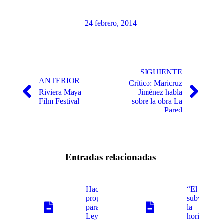
24 febrero, 2014
Navegación
entre
SIGUIENTE
ANTERIOR
Crítico: Maricruz
publicaciones
Riviera Maya
Jiménez habla
Publicación
Publicación
Film Festival
sobre la obra La
anterior:
siguiente:
Pared
Entradas relacionadas
Hacen
“El acto
propuestas
subversivo
para nueva
la
Ley Federal de
horizontal