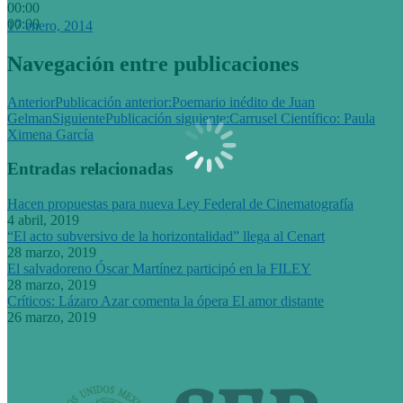
00:00
00:00
17 enero, 2014
Navegación entre publicaciones
Anterior
Publicación anterior:
Poemario inédito de Juan
Gelman
Siguiente
Publicación siguiente:
Carrusel Científico: Paula
Ximena García
Entradas relacionadas
Hacen propuestas para nueva Ley Federal de Cinematografía
4 abril, 2019
“El acto subversivo de la horizontalidad” llega al Cenart
28 marzo, 2019
El salvadoreno Óscar Martínez participó en la FILEY
28 marzo, 2019
Críticos: Lázaro Azar comenta la ópera El amor distante
26 marzo, 2019