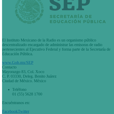
El Instituto Mexicano de la Radio es un organismo público
descentralizado encargado de administrar las emisoras de radio
pertenecientes al Ejecutivo Federal y forma parte de la Secretaría de
Educación Pública.
www.Gob.mx/SEP
Contacto
Mayorazgo 83, Col. Xoco
C. P. 03330, Deleg. Benito Juárez
Ciudad de México. México
Teléfono
01 (55) 5628 1700
Encuéntranos en:
Facebook
Twitter