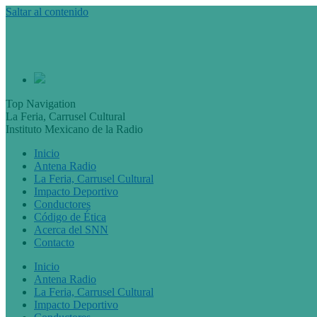
Saltar al contenido
Top Navigation
La Feria, Carrusel Cultural
Instituto Mexicano de la Radio
Inicio
Antena Radio
La Feria, Carrusel Cultural
Impacto Deportivo
Conductores
Código de Ética
Acerca del SNN
Contacto
Inicio
Antena Radio
La Feria, Carrusel Cultural
Impacto Deportivo