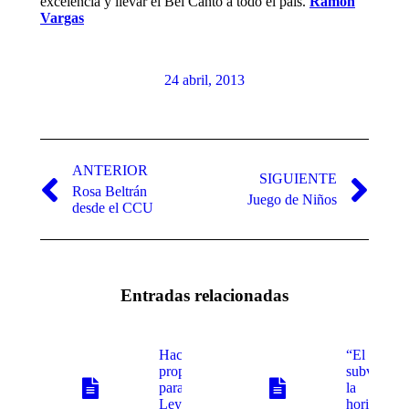
excelencia y llevar el Bel Canto a todo el país.
Ramón
Vargas
24 abril, 2013
Navegación
entre
ANTERIOR
SIGUIENTE
Rosa Beltrán
publicaciones
Publicación
Publicación
Juego de Niños
desde el CCU
anterior:
siguiente:
Entradas relacionadas
Hacen
“El acto
propuestas
subversivo
para nueva
la
Ley Federal de
horizontal