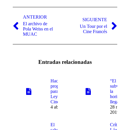
Navegación
entre
ANTERIOR
SIGUIENTE
El archivo de
publicaciones
Un Tour por el
Publicación
Publicación
Pola Weiss en el
Cine Francés
anterior:
siguiente:
MUAC
Entradas relacionadas
Hacen
“El acto
propuestas
subversivo
para nueva
la
Ley Federal de
horizontal
Cinematografía
llega al Ce
4 abril, 2019
28 marzo,
2019
El
Críticos:
salvadoreno
Lázaro