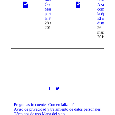
Óscar
Azar
Martínez
comenta
participó en
la ópera
la FILEY
El amor
28 marzo,
distante
2019
26
marzo,
2019
Preguntas frecuentes
Comercialización
Aviso de privacidad y tratamiento de datos personales
Términos de uso
Mapa del sitio