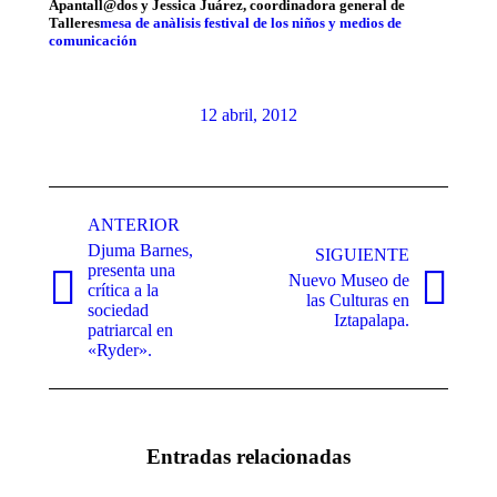
Apantall@dos y Jessica Juárez, coordinadora general de
Talleres
mesa de anàlisis festival de los niños y medios de
comunicación
12 abril, 2012
Navegación
entre
ANTERIOR
Djuma Barnes,
publicaciones
SIGUIENTE
presenta una
Nuevo Museo de
crítica a la
Publicación
Publicación
las Culturas en
sociedad
anterior:
siguiente:
Iztapalapa.
patriarcal en
«Ryder».
Entradas relacionadas