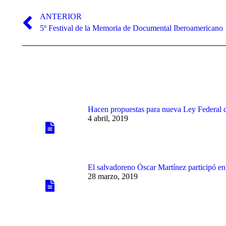
Navegación
entre
ANTERIOR
Publicación
5º Festival de la Memoria de Documental Iberoamericano
publicaciones
anterior:
Hacen propuestas para nueva Ley Federal 
4 abril, 2019
El salvadoreno Óscar Martínez participó e
28 marzo, 2019