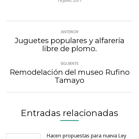
14 junio, 2011
Navegación
ANTERIOR
entre
Juguetes populares y alfarería
Publicación
libre de plomo.
publicaciones
anterior:
SIGUIENTE
Remodelación del museo Rufino
Publicación
Tamayo
siguiente:
Entradas relacionadas
Hacen propuestas para nueva Ley