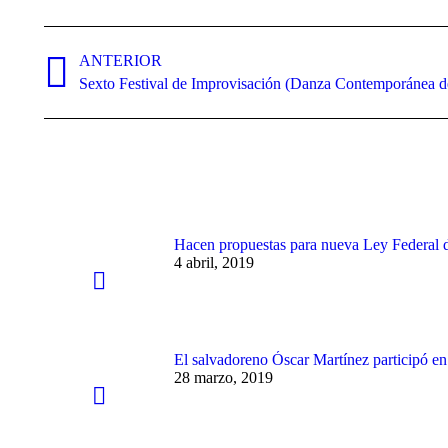
Navegación
entre
ANTERIOR
Publicación
Sexto Festival de Improvisación (Danza Contemporánea d
publicaciones
anterior:
Hacen propuestas para nueva Ley Federal 
4 abril, 2019
El salvadoreno Óscar Martínez participó e
28 marzo, 2019