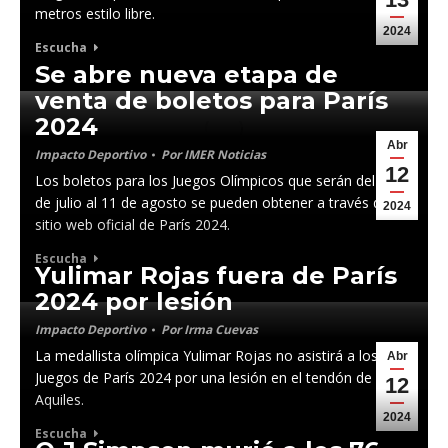
metros estilo libre.
2024
Escucha
Se abre nueva etapa de
venta de boletos para París
2024
Abr
Impacto Deportivo
Por
IMER Noticias
12
Los boletos para los Juegos Olímpicos que serán del 26
de julio al 11 de agosto se pueden obtener a través de un
2024
sitio web oficial de París 2024.
Escucha
Yulimar Rojas fuera de París
2024 por lesión
Impacto Deportivo
Por
Irma Cuevas
La medallista olímpica Yulimar Rojas no asistirá a los
Abr
Juegos de París 2024 por una lesión en el tendón de
12
Aquiles.
2024
Escucha