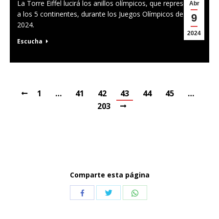
La Torre Eiffel lucirá los anillos olímpicos, que representan
Abr
a los 5 continentes, durante los Juegos Olímpicos de París
9
2024.
2024
Escucha
1
…
41
42
43
44
45
…
203
Comparte esta página
Compartir
Compartir
Compartir
con
con
con