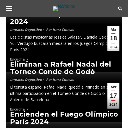
Ciclistas mexicanas buscarán
Busc
Medalla Olímpica en París
2024
Impacto Deportivo
Por
Irma Cuevas
Abr
Las ciclistas mexicanas Jessica Salazar, Daniela Gaxiola y
18
Yuli Verdugo buscarán medalla en los Juegos Olímpicos de
2024
París 2024
Escucha
Eliminan a Rafael Nadal del
Torneo Conde de Godó
Impacto Deportivo
Por
Irma Cuevas
El tenista español Rafael Nadal quedó eliminado en su
Abr
última participación en el Torneo Conde de Godó o
17
Abierto de Barcelona
2024
Escucha
Encienden el Fuego Olímpico
París 2024