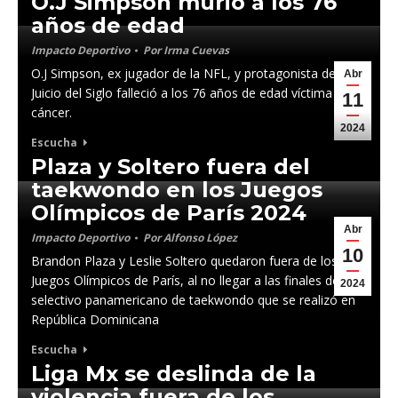
O.J Simpson murió a los 76
años de edad
Impacto Deportivo
Por
Irma Cuevas
O.J Simpson, ex jugador de la NFL, y protagonista del
Abr
Juicio del Siglo falleció a los 76 años de edad víctima de
11
cáncer.
2024
Escucha
Plaza y Soltero fuera del
taekwondo en los Juegos
Olímpicos de París 2024
Abr
Impacto Deportivo
Por
Alfonso López
10
Brandon Plaza y Leslie Soltero quedaron fuera de los
Juegos Olímpicos de París, al no llegar a las finales del
2024
selectivo panamericano de taekwondo que se realizó en
República Dominicana
Escucha
Liga Mx se deslinda de la
violencia fuera de los