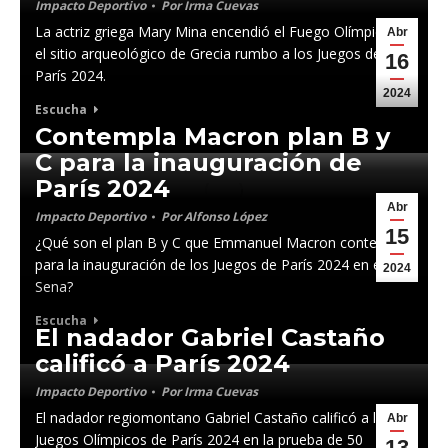
Impacto Deportivo
Por
Irma Cuevas
La actriz griega Mary Mina encendió el Fuego Olímpico en
Abr
el sitio arqueológico de Grecia rumbo a los Juegos de
16
París 2024.
2024
Escucha
Contempla Macron plan B y
C para la inauguración de
París 2024
Abr
Impacto Deportivo
Por
Alfonso López
15
¿Qué son el plan B y C que Emmanuel Macron contempla
para la inauguración de los Juegos de París 2024 en el río
2024
Sena?
Escucha
El nadador Gabriel Castaño
calificó a París 2024
Impacto Deportivo
Por
Irma Cuevas
El nadador regiomontano Gabriel Castaño calificó a los
Abr
Juegos Olímpicos de París 2024 en la prueba de 50
13