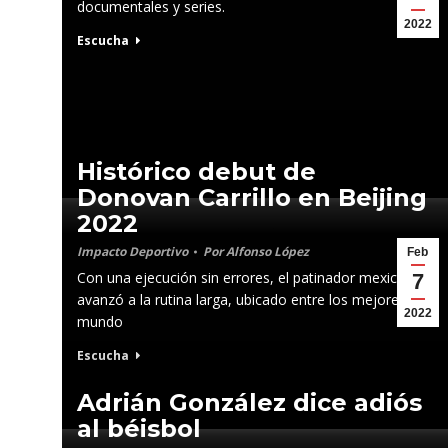
documentales y series.
2022
Escucha
Histórico debut de
Donovan Carrillo en Beijing
2022
Impacto Deportivo
Por
Alfonso López
Feb
Con una ejecución sin errores, el patinador mexicano
7
avanzó a la rutina larga, ubicado entre los mejores del
2022
mundo
Escucha
Adrián González dice adiós
al béisbol