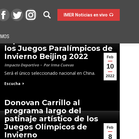
IMER Noticias en vivo
Arly Velásquez
OMOS
representará a México en
los Juegos Paralímpicos de
Invierno Beijing 2022
Feb
Impacto Deportivo
Por
Irma Cuevas
10
Será el único seleccionado nacional en China.
2022
Escucha
Donovan Carrillo al
programa largo del
patinaje artístico de los
Juegos Olímpicos de
Feb
Invierno
8