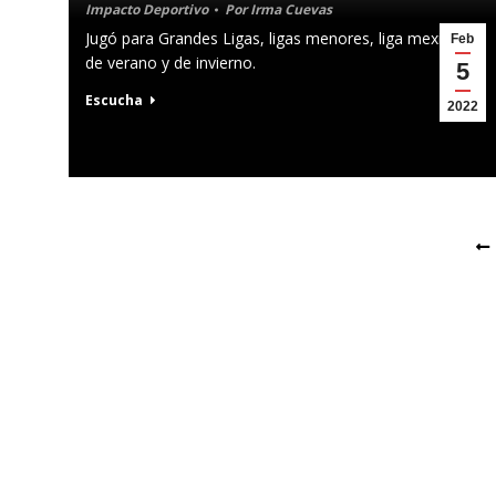
Impacto Deportivo
Por
Irma Cuevas
Jugó para Grandes Ligas, ligas menores, liga mexicana
Feb
de verano y de invierno.
5
Escucha
2022