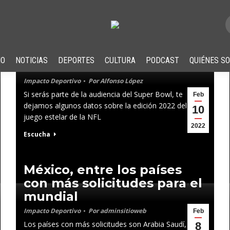
10 datos previos al Super
IO
NOTICIAS
DEPORTES
CULTURA
PODCAST
QUIÉNES S
Bowl LVI
Impacto Deportivo
Por
Alfonso López
Si serás parte de la audiencia del Super Bowl, te
Feb
dejamos algunos datos sobre la edición 2022 del
10
juego estelar de la NFL
2022
Escucha
México, entre los países
con más solicitudes para el
mundial
Impacto Deportivo
Por
adminsitioweb
Feb
Los países con más solicitudes son Arabia Saudí,
8