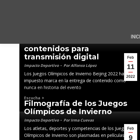
Beijing 2022 han generado
INIC
más de 6 mil horas de
contenidos para
transmisión digital
Feb
Impacto Deportivo
Por
Alfonso López
11
Los Juegos Olímpicos de Invierno Beijing 2022 han
2022
impuesto marca en la entrega de contenido como
nunca en historia del evento
Escucha
Filmografía de los Juegos
Olímpicos de Invierno
Impacto Deportivo
Por
Irma Cuevas
Los atletas, deportes y competencias de los Juegos
Feb
Olímpicos de Invierno son plasmadas en películas,
9