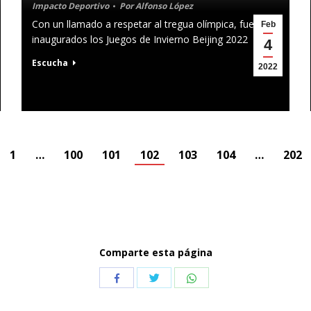
Impacto Deportivo
Por
Alfonso López
Con un llamado a respetar al tregua olímpica, fueron
Feb
inaugurados los Juegos de Invierno Beijing 2022
4
Escucha
2022
1
…
100
101
102
103
104
…
202
Comparte esta página
Compartir
Compartir
Compartir
con
con
con