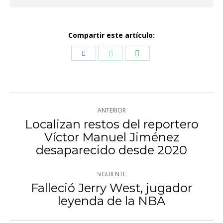
Compartir este artículo:
Compartir
Compartir
Compartir
con
con
con
WhatsApp
Facebook
Twitter
Navegación
ANTERIOR
entre
Localizan restos del reportero
Víctor Manuel Jiménez
Publicación
publicaciones
desaparecido desde 2020
anterior:
SIGUIENTE
Falleció Jerry West, jugador
Publicación
leyenda de la NBA
siguiente: