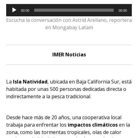
Reproductor
00:00
00:00
de
Escucha la conversación con Astrid Arellano, reportera
audio
en Mongabay Latam
IMER Noticias
La
Isla Natividad
, ubicada en Baja California Sur, está
habitada por unas 500 personas dedicadas directa o
indirectamente a la pesca tradicional.
Desde hace más de 20 años, una cooperativa local
trabaja para enfrentar los
impactos climáticos
en la
zona, como las tormentas tropicales, olas de calor