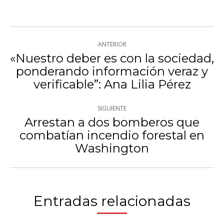
con
con
con
Twitter
WhatsApp
Facebook
Navegación
ANTERIOR
entre
«Nuestro deber es con la sociedad,
ponderando información veraz y
Publicación
publicaciones
verificable”: Ana Lilia Pérez
anterior:
SIGUIENTE
Arrestan a dos bomberos que
combatían incendio forestal en
Publicación
Washington
siguiente:
Entradas relacionadas