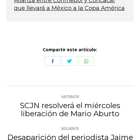
Alianza entre Conmebol y Concacaf
que llevará a México a la Copa América
Compartir este artículo:
Compartir
Compartir
Compartir
con
con
con
Twitter
WhatsApp
Facebook
Navegación
ANTERIOR
entre
SCJN resolverá el miércoles
Publicación
liberación de Mario Aburto
publicaciones
anterior:
SIGUIENTE
Desaparición del periodista Jaime