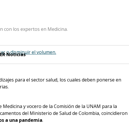
n con los expertos en Medicina.
tar o disminuir el volumen.
ER Noticias
izajes para el sector salud, los cuales deben ponerse en
ias.
de Medicina y vocero de la Comisión de la UNAM para la
camentos del Ministerio de Salud de Colombia, coincidieron
mos a una pandemia
.