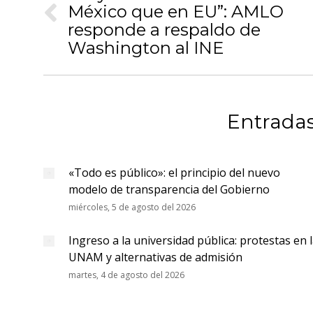
México que en EU”: AMLO
publicaciones
Publicación
responde a respaldo de
anterior:
Washington al INE
Entradas
«Todo es público»: el principio del nuevo
modelo de transparencia del Gobierno
miércoles, 5 de agosto del 2026
Ingreso a la universidad pública: protestas en 
UNAM y alternativas de admisión
martes, 4 de agosto del 2026