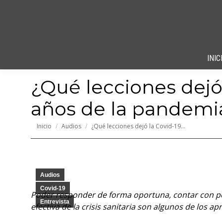
INIC
¿Qué lecciones dejó 
años de la pandemi
Estás aquí:
Inicio
Audios
¿Qué lecciones dejó la Covid-19…
Audios
Covid-19
Poder responder de forma oportuna, contar con p
Entrevista
efectiva de la crisis sanitaria son algunos de los a