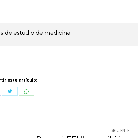
es de estudio de medicina
ir este artículo:
Compartir
Compartir
partir
con
con
n
Twitter
WhatsApp
cebook
SIGUIENTE