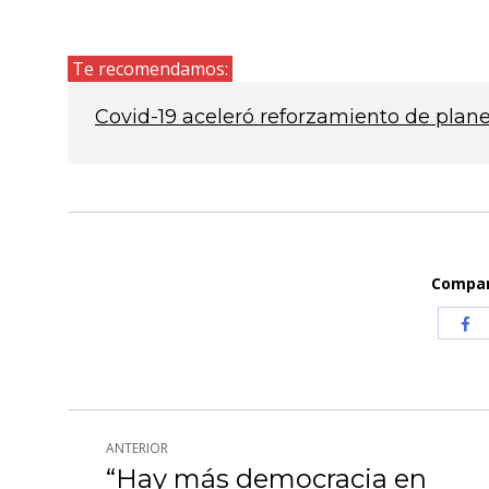
Te recomendamos:
Covid-19 aceleró reforzamiento de plan
Compart
Com
co
Fa
Navegación
ANTERIOR
entre
“Hay más democracia en