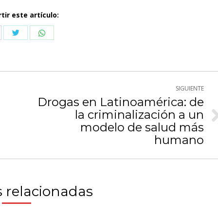
ir este artículo:
Compartir
Compartir
partir
con
con
n
Twitter
WhatsApp
cebook
SIGUIENTE
Drogas en Latinoamérica: de
la criminalización a un
Publicación
modelo de salud más
siguiente:
humano
 relacionadas