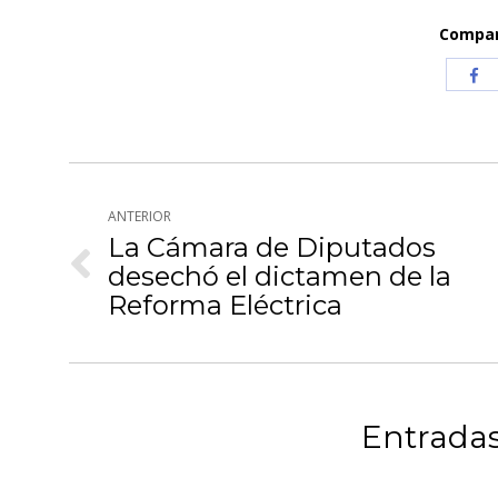
Compart
Com
co
Fa
Navegación
ANTERIOR
entre
La Cámara de Diputados
publicaciones
desechó el dictamen de la
Publicación
anterior:
Reforma Eléctrica
Entradas