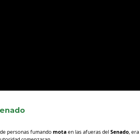
 Senado
 de personas fumando
mota
en las afueras del
Senado
, era
autoridad comenzaran.