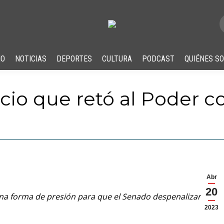
IO
NOTICIAS
DEPORTES
CULTURA
PODCAST
QUIÉNES S
acio que retó al Poder 
Abr
20
na forma de presión para que el Senado despenalizara la
2023