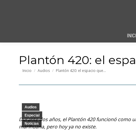
INIC
Plantón 420: el esp
Estás aquí:
Inicio
Audios
Plantón 420: el espacio que…
Audios
Especial
Durante dos años, el Plantón 420 funcionó como u
Noticias
marihuana, pero hoy ya no existe.