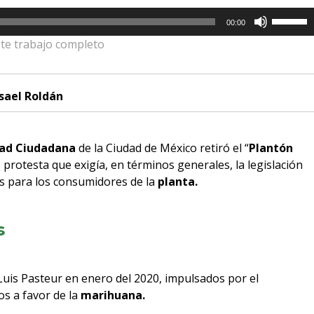
Utiliza
00:00
las
te trabajo completo
teclas
de
flecha
sael Roldán
arriba/a
para
aumenta
dad Ciudadana
de la Ciudad de México retiró el “
Plantón
o
protesta que exigía, en términos generales, la legislación
disminui
os para los consumidores de la
planta.
el
volumen
s
 Luis Pasteur en enero del 2020, impulsados por el
os a favor de la
marihuana.