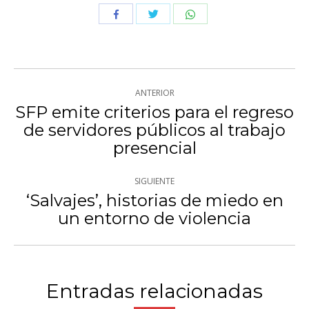
Compartir
Compartir
Compartir
con
con
con
Twitter
WhatsApp
Facebook
Navegación
ANTERIOR
entre
SFP emite criterios para el regreso
de servidores públicos al trabajo
Publicación
publicaciones
presencial
anterior:
SIGUIENTE
‘Salvajes’, historias de miedo en
Publicación
un entorno de violencia
siguiente:
Entradas relacionadas