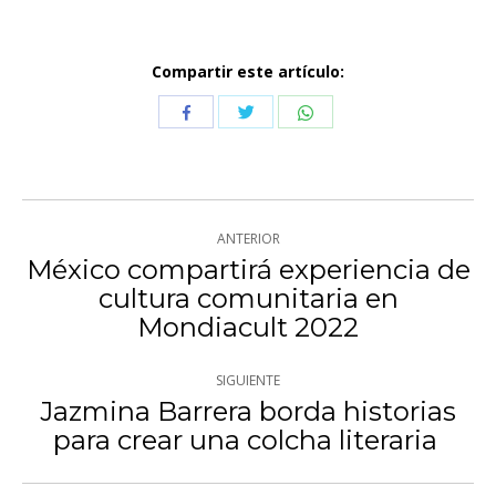
Compartir este artículo:
Compartir
Compartir
Compartir
con
con
con
Twitter
WhatsApp
Facebook
Navegación
ANTERIOR
entre
México compartirá experiencia de
cultura comunitaria en
Publicación
publicaciones
Mondiacult 2022
anterior:
SIGUIENTE
Jazmina Barrera borda historias
Publicación
para crear una colcha literaria
siguiente: