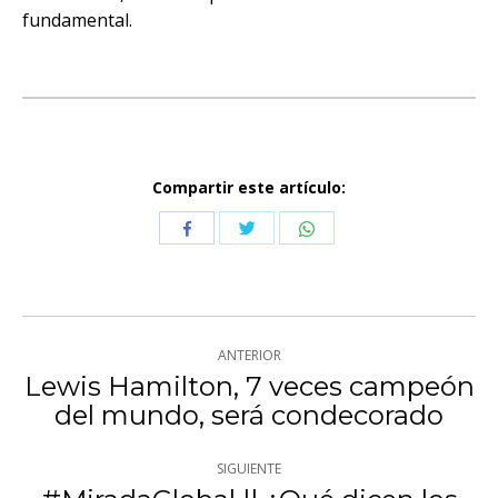
fundamental.
Compartir este artículo:
Compartir
Compartir
Compartir
con
con
con
Twitter
WhatsApp
Facebook
Navegación
ANTERIOR
entre
Lewis Hamilton, 7 veces campeón
Publicación
del mundo, será condecorado
publicaciones
anterior:
SIGUIENTE