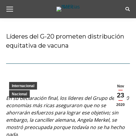
Busc
Líderes del G-20 prometen distribución
equitativa de vacuna
Estás aquí:
Internacional
Nov
23
Nacional
En su declaración final, los líderes del Grupo de las 20
economías más ricas aseguraron que no se
2020
ahorrarán esfuerzos para lograr ese objetivo; sin
embargo, la canciller alemana, Angela Merkel, se
mostró preocupada porque todavía no se ha hecho
nada.