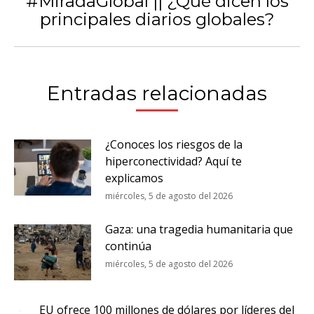
#MiradaGlobal || ¿Qué dicen los
Publicación
principales diarios globales?
siguiente:
Entradas relacionadas
¿Conoces los riesgos de la
hiperconectividad? Aquí te
explicamos
miércoles, 5 de agosto del 2026
Gaza: una tragedia humanitaria que
continúa
miércoles, 5 de agosto del 2026
EU ofrece 100 millones de dólares por líderes del