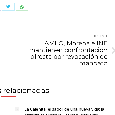
Compartir
Compartir
partir
con
con
n
Twitter
WhatsApp
cebook
SIGUIENTE
AMLO, Morena e INE
mantienen confrontación
Publicación
directa por revocación de
siguiente:
mandato
 relacionadas
La Caleñita, el sabor de una nueva vida: la