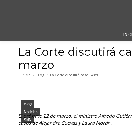
INIC
La Corte discutirá 
marzo
Estás aquí:
Inicio
Blog
La Corte discutirá caso Gertz…
Blog
Noticias
El próximo 22 de marzo, el ministro Alfredo Gutiér
SNN
casos de Alejandra Cuevas y Laura Morán.