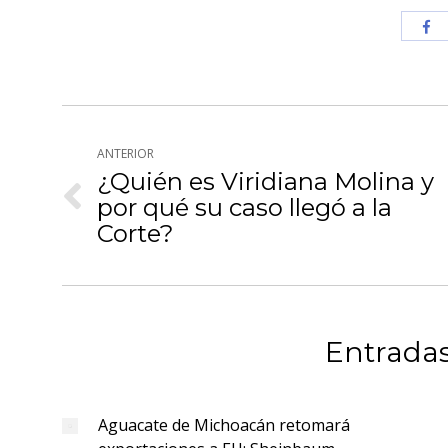
Com
co
Fa
Navegación
ANTERIOR
entre
¿Quién es Viridiana Molina y
publicaciones
por qué su caso llegó a la
Publicación
anterior:
Corte?
Entradas
Aguacate de Michoacán retomará