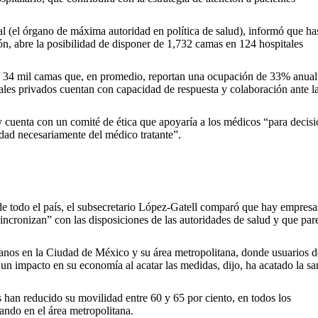
l (el órgano de máxima autoridad en política de salud), informó que ha
ión, abre la posibilidad de disponer de 1,732 camas en 124 hospitales
de 34 mil camas que, en promedio, reportan una ocupación de 33% anual
ales privados cuentan con capacidad de respuesta y colaboración ante l
 y cuenta con un comité de ética que apoyaría a los médicos “para decis
ilidad necesariamente del médico tratante”.
 de todo el país, el subsecretario López-Gatell comparó que hay empresa
sincronizan” con las disposiciones de las autoridades de salud y que pa
anos en la Ciudad de México y su área metropolitana, donde usuarios d
 un impacto en su economía al acatar las medidas, dijo, ha acatado la sa
han reducido su movilidad entre 60 y 65 por ciento, en todos los
ulando en el área metropolitana.