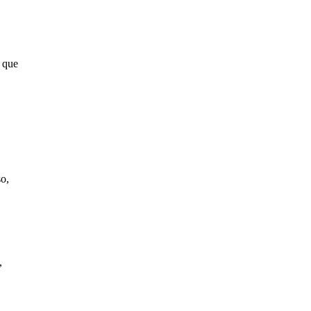
y que
so,
,