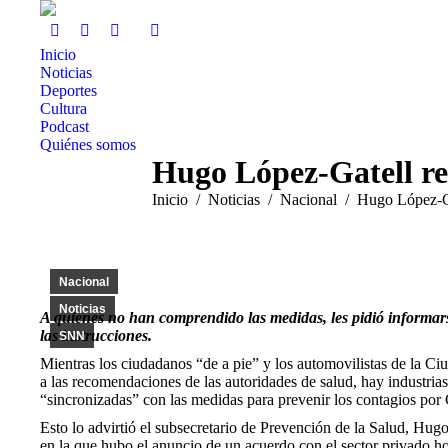
Inicio
Noticias
Deportes
Cultura
Podcast
Quiénes somos
Hugo López-Gatell r
Estás aquí:
Inicio
Noticias
Nacional
Hugo López-G
Nacional
Noticias
A quienes no han comprendido las medidas, les pidió informars
las instrucciones.
SNN
Mientras los ciudadanos “de a pie” y los automovilistas de la C
a las recomendaciones de las autoridades de salud, hay industri
“sincronizadas” con las medidas para prevenir los contagios por
Esto lo advirtió el subsecretario de Prevención de la Salud, Hugo
en la que hubo el anuncio de un acuerdo con el sector privado hos