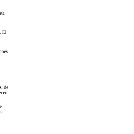
sta
. El
a
iones
s, de
recen
e
na