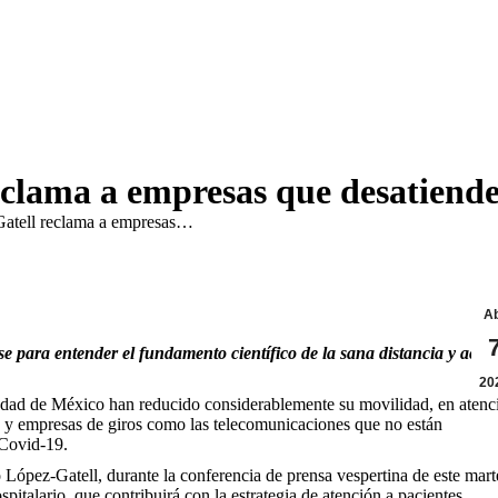
eclama a empresas que desatiend
atell reclama a empresas…
A
e para entender el fundamento científico de la sana distancia y acat
20
iudad de México han reducido considerablemente su movilidad, en atenc
as y empresas de giros como las telecomunicaciones que no están
 Covid-19.
 López-Gatell, durante la conferencia de prensa vespertina de este mart
pitalario, que contribuirá con la estrategia de atención a pacientes