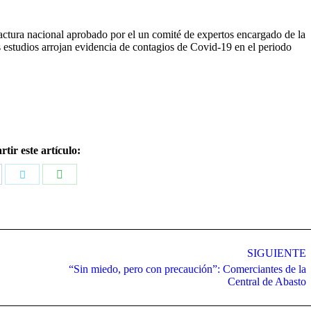
ctura nacional aprobado por el un comité de expertos encargado de la
 estudios arrojan evidencia de contagios de Covid-19 en el periodo
tir este artículo:
Compartir
mpartir
Compartir
con
n
con
WhatsApp
cebook
Twitter
SIGUIENTE
“Sin miedo, pero con precaución”: Comerciantes de la
Publicación
Central de Abasto
siguiente: