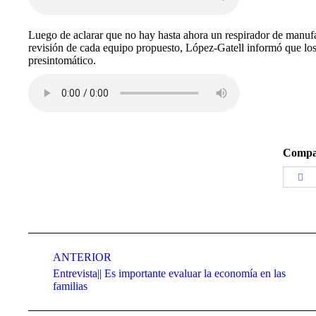
Luego de aclarar que no hay hasta ahora un respirador de manufa
revisión de cada equipo propuesto, López-Gatell informó que los
presintomático.
Compar
Co
co
Fa
Navegación
ANTERIOR
entre
Entrevista|| Es importante evaluar la economía en las
publicaciones
Publicación
familias
anterior: