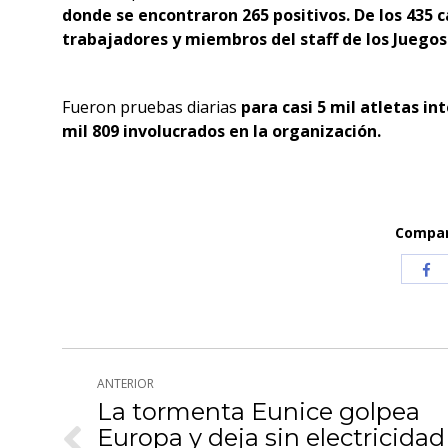
donde se encontraron 265 positivos. De los 435 c
trabajadores y miembros del staff de los Juegos
Fueron pruebas diarias
para casi 5 mil atletas in
mil 809 involucrados en la organización.
Compart
Com
co
Fa
Navegación
ANTERIOR
entre
La tormenta Eunice golpea
Europa y deja sin electricidad