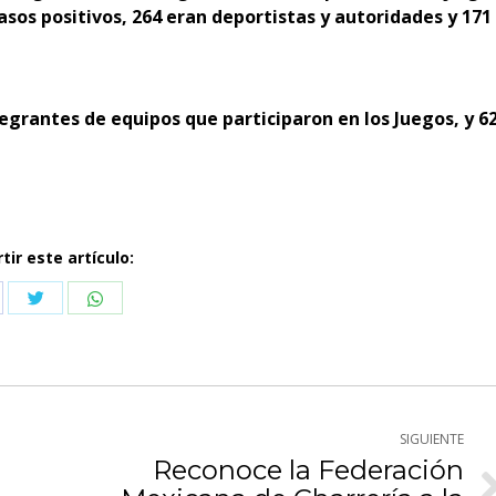
asos positivos, 264 eran deportistas y autoridades y 171
tegrantes de equipos que participaron en los Juegos, y 6
ir este artículo:
Compartir
Compartir
partir
con
con
n
Twitter
WhatsApp
cebook
SIGUIENTE
Reconoce la Federación