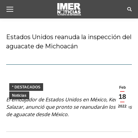
Busc
Estados Unidos reanuda la inspección del
aguacate de Michoacán
Estás aquí:
* DESTACADOS
Feb
18
Noticias
El embajador de Estados Unidos en México, Ken
Salazar, anunció que pronto se reanudarán los envíos
2022
de aguacate desde México.