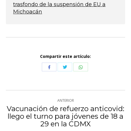
trasfondo de la suspensión de EU a
Michoacán
Compartir este artículo:
Compartir
Compartir
Compartir
con
con
con
Twitter
WhatsApp
Facebook
Navegación
ANTERIOR
entre
Vacunación de refuerzo anticovid:
llego el turno para jóvenes de 18 a
Publicación
publicaciones
29 en la CDMX
anterior: