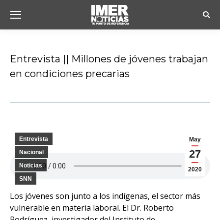
Busc
Entrevista || Millones de jóvenes trabajan
en condiciones precarias
Estás aquí:
Entrevista
May
27
Nacional
Noticias
2020
SNN
Los jóvenes son junto a los indígenas, el sector más
vulnerable en materia laboral. El Dr. Roberto
Rodríguez, investigador del Instituto de