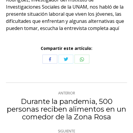
Investigaciones Sociales de la UNAM, nos habló de la
presente situación laboral que viven los jóvenes, las
difícultades que enfrentan y algunas alternativas que
pueden tomar, escucha la entrevista completa aquí
Compartir este artículo:
Compartir
Compartir
Compartir
con
con
con
Twitter
WhatsApp
Facebook
Navegación
ANTERIOR
entre
Durante la pandemia, 500
personas reciben alimentos en un
Publicación
publicaciones
comedor de la Zona Rosa
anterior:
SIGUIENTE