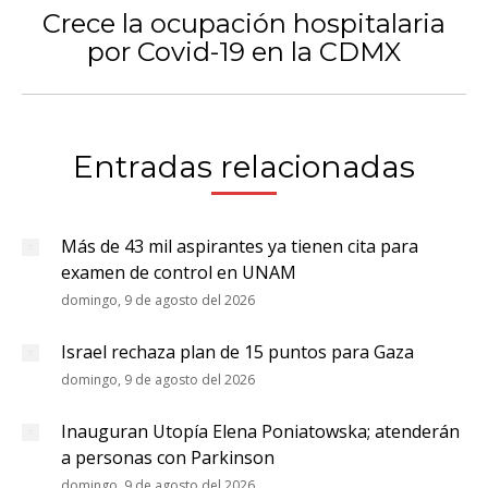
Crece la ocupación hospitalaria
Publicación
por Covid-19 en la CDMX
siguiente:
Entradas relacionadas
Más de 43 mil aspirantes ya tienen cita para
examen de control en UNAM
domingo, 9 de agosto del 2026
Israel rechaza plan de 15 puntos para Gaza
domingo, 9 de agosto del 2026
Inauguran Utopía Elena Poniatowska; atenderán
a personas con Parkinson
domingo, 9 de agosto del 2026