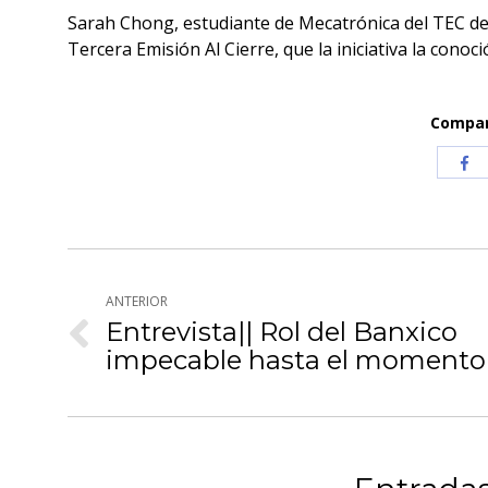
Sarah Chong, estudiante de Mecatrónica del TEC d
Tercera Emisión Al Cierre, que la iniciativa la conoci
Compart
Com
co
Fa
Navegación
ANTERIOR
entre
Entrevista|| Rol del Banxico
Publicación
publicaciones
impecable hasta el momento
anterior: