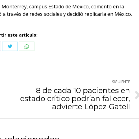
e Monterrey, campus Estado de México, comentó en la
ó a través de redes sociales y decidió replicarla en México.
ir este artículo:
Compartir
Compartir
partir
con
con
n
Twitter
WhatsApp
cebook
SIGUIENTE
8 de cada 10 pacientes en
estado crítico podrían fallecer,
Publicación
siguiente:
advierte López-Gatell