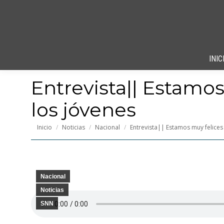
INIC
Entrevista|| Estamo
los jóvenes
Estás aquí:
Inicio
Noticias
Nacional
Entrevista|| Estamos muy felice
Nacional
Noticias
SNN