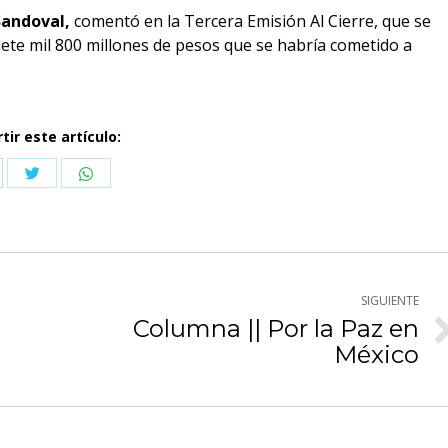
Sandoval,
comentó en la Tercera Emisión Al Cierre, que se
te mil 800 millones de pesos que se habría cometido a
ir este artículo:
Compartir
Compartir
partir
con
con
n
Twitter
WhatsApp
cebook
SIGUIENTE
Columna || Por la Paz en
Publicación
México
siguiente: