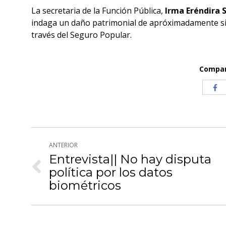
La secretaria de la Función Pública,
Irma Eréndira 
indaga un daño patrimonial de apróximadamente sie
través del Seguro Popular.
Compart
Com
co
Fa
Navegación
ANTERIOR
entre
Entrevista|| No hay disputa
política por los datos
Publicación
publicaciones
anterior:
biométricos