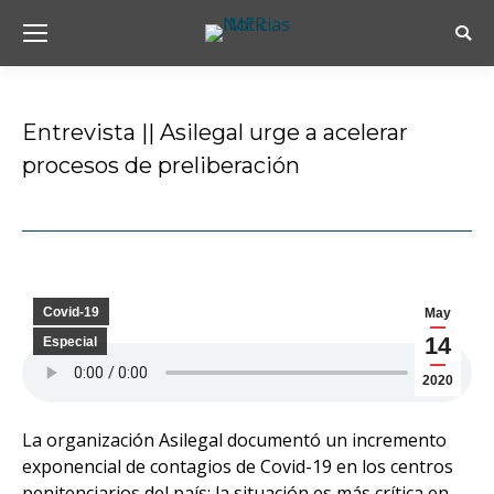
Busc
Entrevista || Asilegal urge a acelerar
procesos de preliberación
Estás aquí:
Covid-19
May
14
Especial
2020
La organización Asilegal documentó un incremento
exponencial de contagios de Covid-19 en los centros
penitenciarios del país; la situación es más crítica en