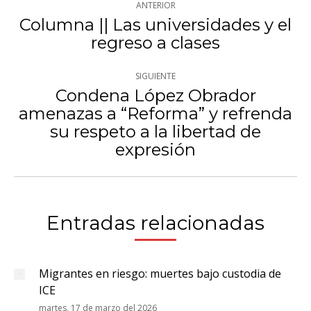
ANTERIOR
entre
Columna || Las universidades y el
Publicación
regreso a clases
publicaciones
anterior:
SIGUIENTE
Condena López Obrador
amenazas a “Reforma” y refrenda
Publicación
su respeto a la libertad de
siguiente:
expresión
Entradas relacionadas
Migrantes en riesgo: muertes bajo custodia de
ICE
martes, 17 de marzo del 2026