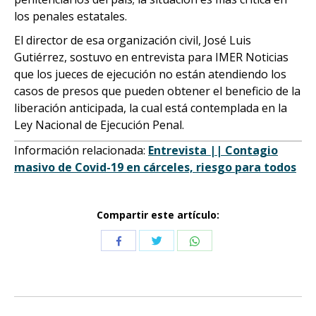
los penales estatales.
El director de esa organización civil, José Luis
Gutiérrez, sostuvo en entrevista para IMER Noticias
que los jueces de ejecución no están atendiendo los
casos de presos que pueden obtener el beneficio de la
liberación anticipada, la cual está contemplada en la
Ley Nacional de Ejecución Penal.
Información relacionada:
Entrevista || Contagio
masivo de Covid-19 en cárceles, riesgo para todos
Compartir este artículo:
Compartir
Compartir
Compartir
con
con
con
Twitter
WhatsApp
Facebook
Navegación