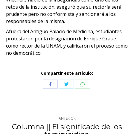
retos de la institución; aseguró que su rectoría será
prudente pero no conformista y sancionará a los
responsables de la misma.
Afuera del Antiguo Palacio de Medicina, estudiantes
protestaron por la designación de Enrique Graue
como rector de la UNAM, y calificaron el proceso como
no democrático.
Compartir este artículo:
Compartir
Compartir
Compartir
con
con
con
Twitter
WhatsApp
Facebook
Navegación
ANTERIOR
entre
Columna || El significado de los
Publicación