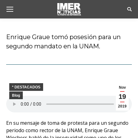
Busc
Enrique Graue tomó posesión para un
segundo mandato en la UNAM.
Estás aquí:
* DESTACADOS
Nov
19
Blog
2019
En su mensaje de toma de protesta para un segundo
periodo como rector de la UNAM, Enrique Graue
Wiechers habló de la inseguridad como uno de los