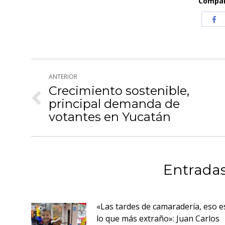
Compart
Com
co
Fa
Navegación
ANTERIOR
entre
Crecimiento sostenible,
principal demanda de
Publicación
publicaciones
anterior:
votantes en Yucatán
Entradas
«Las tardes de camaradería, eso e
lo que más extraño»: Juan Carlos