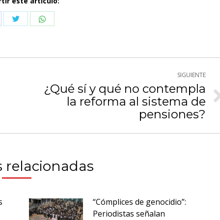
ir este artículo:
Compartir
Compartir
partir
con
con
n
Twitter
WhatsApp
cebook
SIGUIENTE
¿Qué sí y qué no contempla
la reforma al sistema de
Publicación
siguiente:
pensiones?
 relacionadas
s
“Cómplices de genocidio”:
Periodistas señalan