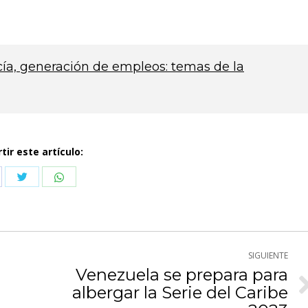
ía, generación de empleos: temas de la
ir este artículo:
Compartir
Compartir
partir
con
con
n
Twitter
WhatsApp
cebook
SIGUIENTE
Venezuela se prepara para
albergar la Serie del Caribe
Publicación