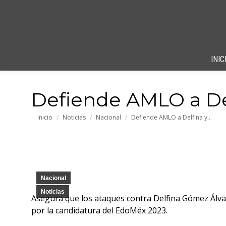
INIC
Defiende AMLO a De
Estás aquí:
Inicio
Noticias
Nacional
Defiende AMLO a Delfina y…
Nacional
Noticias
Asegura que los ataques contra Delfina Gómez Álva
por la candidatura del EdoMéx 2023.