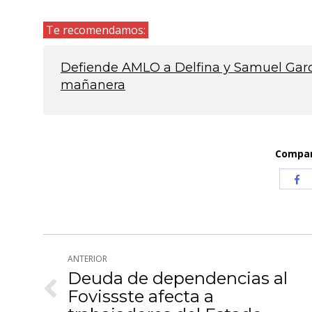
Te recomendamos:
Defiende AMLO a Delfina y Samuel Garc
mañanera
Compart
Com
co
Fa
Navegación
ANTERIOR
entre
Deuda de dependencias al
Fovissste afecta a
Publicación
publicaciones