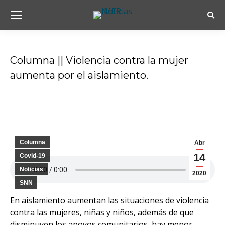
Busc
Columna || Violencia contra la mujer
aumenta por el aislamiento.
Estás aquí:
Columna
Abr
14
Covid-19
Noticias
2020
SNN
En aislamiento aumentan las situaciones de violencia
contra las mujeres, niñas y niños, además de que
disminuyen los apoyos comunitarios, hay menor