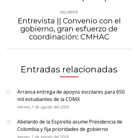
publicaciones
anterior:
SIGUIENTE
Entrevista || Convenio con el
gobierno, gran esfuerzo de
Publicación
coordinación: CMHAC
siguiente:
Entradas relacionadas
Arranca entrega de apoyos escolares para 650
mil estudiantes de la CDMX
viernes, 7 de agosto del 2026
Abelardo de la Espirella asume Presidencia de
Colombia y fija prioridades de gobierno
viernes, 7 de agosto del 2026