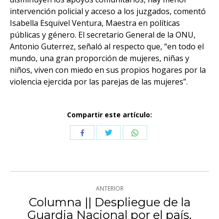
intervención policial y acceso a los juzgados, comentó
Isabella Esquivel Ventura, Maestra en políticas
públicas y género. El secretario General de la ONU,
Antonio Guterrez, señaló al respecto que, “en todo el
mundo, una gran proporción de mujeres, niñas y
niños, viven con miedo en sus propios hogares por la
violencia ejercida por las parejas de las mujeres”.
Compartir este artículo:
Compartir
Compartir
Compartir
con
con
con
Twitter
WhatsApp
Facebook
Navegación
ANTERIOR
entre
Columna || Despliegue de la
Publicación
Guardia Nacional por el país.