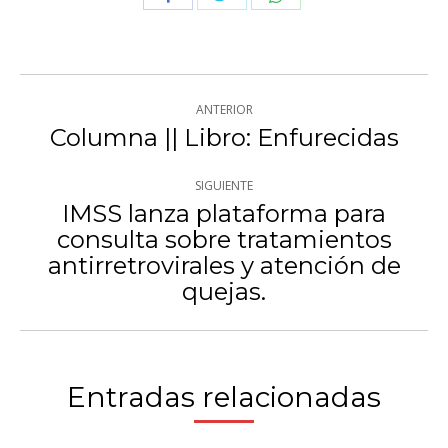
con
con
con
Twitter
WhatsApp
Facebook
Navegación
ANTERIOR
entre
Columna || Libro: Enfurecidas
Publicación
anterior:
publicaciones
SIGUIENTE
IMSS lanza plataforma para
consulta sobre tratamientos
Publicación
antirretrovirales y atención de
siguiente:
quejas.
Entradas relacionadas