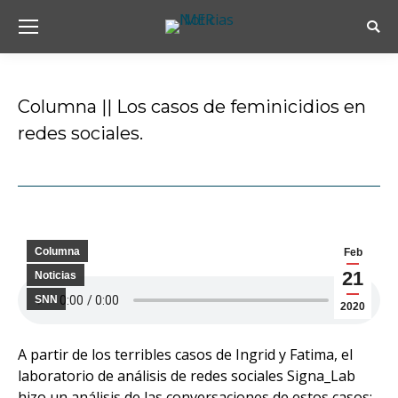
Busc
Columna || Los casos de feminicidios en
redes sociales.
Estás aquí:
Columna
Feb
21
Noticias
SNN
2020
A partir de los terribles casos de Ingrid y Fatima, el
laboratorio de análisis de redes sociales Signa_Lab
hizo un análisis de las conversaciones de estos casos: