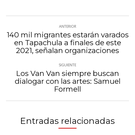
con
con
con
Twitter
WhatsApp
Facebook
Navegación
ANTERIOR
entre
140 mil migrantes estarán varados
en Tapachula a finales de este
Publicación
publicaciones
2021, señalan organizaciones
anterior:
SIGUIENTE
Los Van Van siempre buscan
dialogar con las artes: Samuel
Publicación
Formell
siguiente:
Entradas relacionadas