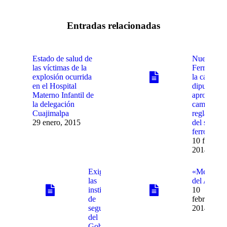
Entradas relacionadas
Estado de salud de
Nueva Le
las víctimas de la
Ferroviaria
explosión ocurrida
la cámara 
en el Hospital
diputados
Materno Infantil de
aprobo
la delegación
cambios a 
Cuajimalpa
reglamenta
29 enero, 2015
del servici
ferroviario
10 febrero,
2014
Exigencia a
«Memoria
las
del Aire»
instituciones
10
de
febrero,
seguridad
2014
del
Gobierno