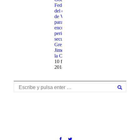
Federal y
del estado
de Veracruz
para
encontrar al
periodista
secuestrado
Gregorio
Jimenez de
la Cruz
10 febrero,
2014
Buscar: