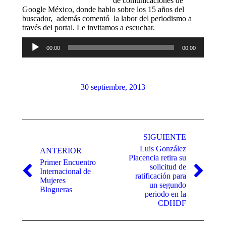
de comunicaciones de
Google México, donde hablo sobre los 15 años del
buscador, además comentó la labor del periodismo a
través del portal. Le invitamos a escuchar.
Reproductor
00:00
00:00
de
audio
30 septiembre, 2013
Navegación
entre
SIGUIENTE
Luis González
publicaciones
ANTERIOR
Placencia retira su
Primer Encuentro
solicitud de
Internacional de
Publicación
Publicación
ratificación para
Mujeres
anterior:
siguiente:
un segundo
Blogueras
periodo en la
CDHDF