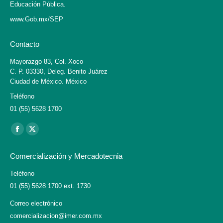
Educación Pública.
www.Gob.mx/SEP
Contacto
Mayorazgo 83, Col. Xoco
C. P. 03330, Deleg. Benito Juárez
Ciudad de México. México
Teléfono
01 (55) 5628 1700
Encuéntranos en:
Facebook
X
page
page
Comercialización y Mercadotecnia
opens
opens
in
in
Teléfono
01 (55) 5628 1700 ext. 1730
new
new
window
window
Correo electrónico
comercializacion@imer.com.mx