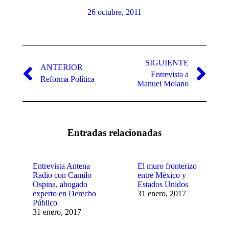
26 octubre, 2011
Navegación
entre
SIGUIENTE
ANTERIOR
Entrevista a
publicaciones
Publicación
Publicación
Reforma Política
Manuel Molano
anterior:
siguiente:
Entradas relacionadas
Entrevista Antena
El muro fronterizo
Radio con Camilo
entre México y
Ospina, abogado
Estados Unidos
experto en Derecho
31 enero, 2017
Público
31 enero, 2017