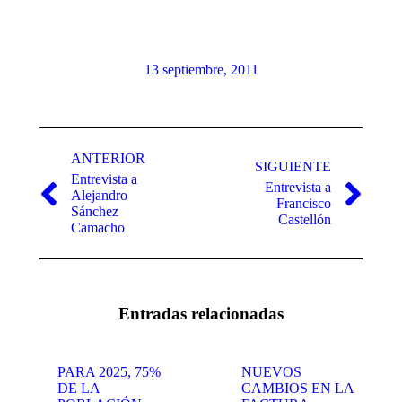
13 septiembre, 2011
Navegación
entre
ANTERIOR
SIGUIENTE
Entrevista a
publicaciones
Entrevista a
Alejandro
Publicación
Publicación
Francisco
Sánchez
anterior:
siguiente:
Castellón
Camacho
Entradas relacionadas
PARA 2025, 75%
NUEVOS
DE LA
CAMBIOS EN LA