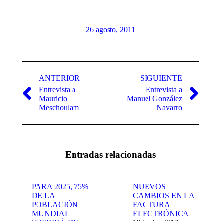
26 agosto, 2011
Navegación
entre
ANTERIOR
SIGUIENTE
Entrevista a
Entrevista a
publicaciones
Publicación
Publicación
Mauricio
Manuel González
anterior:
siguiente:
Meschoulam
Navarro
Entradas relacionadas
PARA 2025, 75%
NUEVOS
DE LA
CAMBIOS EN LA
POBLACIÓN
FACTURA
MUNDIAL
ELECTRÓNICA